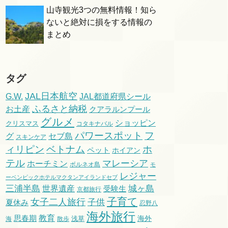
山寺観光3つの無料情報！知ら
ないと絶対に損をする情報の
まとめ
タグ
JAL日本航空
G.W.
JAL都道府県シール
ふるさと納税
お土産
クアラルンプール
グルメ
ショッピン
クリスマス
コタキナバル
パワースポット
フ
グ
セブ島
スキンケア
ィリピン
ベトナム
ホ
ペット
ホイアン
テル
マレーシア
ホーチミン
ボルネオ島
モ
レジャー
ーベンピックホテルマクタンアイランドセブ
三浦半島
城ヶ島
世界遺産
受験生
京都旅行
子育て
女子二人旅行
子供
夏休み
忍野八
海外旅行
教育
思春期
海外
浅草
海
散歩