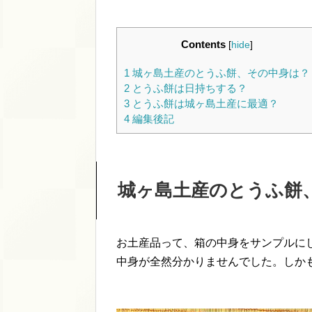
Contents
[
hide
]
1
城ヶ島土産のとうふ餅、その中身は？
2
とうふ餅は日持ちする？
3
とうふ餅は城ヶ島土産に最適？
4
編集後記
城ヶ島土産のとうふ餅
お土産品って、箱の中身をサンプルに
中身が全然分かりませんでした。しか