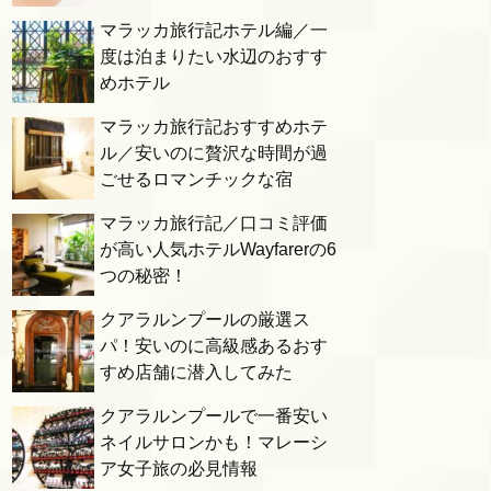
マラッカ旅行記ホテル編／一
度は泊まりたい水辺のおすす
めホテル
マラッカ旅行記おすすめホテ
ル／安いのに贅沢な時間が過
ごせるロマンチックな宿
マラッカ旅行記／口コミ評価
が高い人気ホテルWayfarerの6
つの秘密！
クアラルンプールの厳選ス
パ！安いのに高級感あるおす
すめ店舗に潜入してみた
クアラルンプールで一番安い
ネイルサロンかも！マレーシ
ア女子旅の必見情報