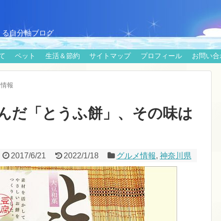
くる自分軸ブログ
て
ペット
生活＆節約
サイトマップ
プロフィール
お問い合
メ情報
んだ「とうふ餅」、その味は
2017/6/21
2022/1/18
グルメ情報
,
神奈川県