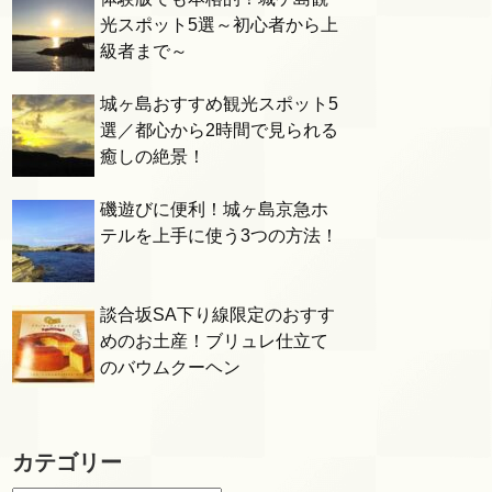
光スポット5選～初心者から上
級者まで～
城ヶ島おすすめ観光スポット5
選／都心から2時間で見られる
癒しの絶景！
磯遊びに便利！城ヶ島京急ホ
テルを上手に使う3つの方法！
談合坂SA下り線限定のおすす
めのお土産！ブリュレ仕立て
のバウムクーヘン
カテゴリー