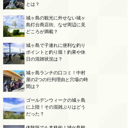
とは？
城ヶ島の観光に外せない城ヶ
島灯台商店街、なぜ周辺に見
どころが満載？
城ヶ島で子連れに便利な釣り
ポイントと釣り堀！釣果や休
日の混雑状況は？
城ヶ島ランチの口コミ！中村
屋の2つの行列理由と穴場の時
間は？
ゴールデンウィークの城ヶ島
に上陸！その混雑ぶりはどう
だった？
体験版でも本格的！城ケ島観