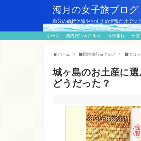
海月の女子旅ブログ
自分の旅行体験やおすすめ情報だけでつ
ホーム
国内旅行＆グルメ
海外旅行
子育
ホーム
国内旅行＆グルメ
グル
城ヶ島のお土産に選
どうだった？