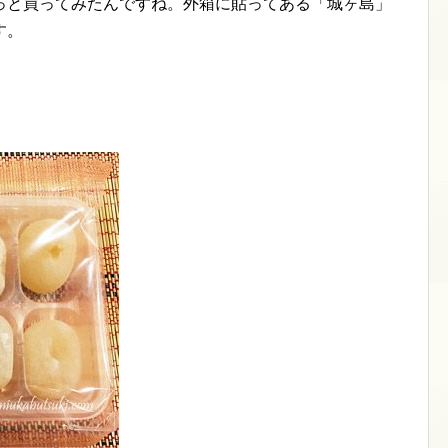
っと買ってみたんですね。外箱に貼ってある「城ヶ島」
す。
。