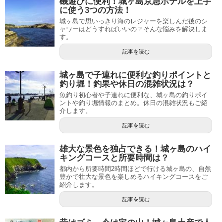
磯遊びに便利！城ヶ島京急ホテルを上手
に使う3つの方法！
城ヶ島で思いっきり海のレジャーを楽しんだ後のシ
ャワーはどうすればいいの？そんな悩みを解決しま
す。
記事を読む
城ヶ島で子連れに便利な釣りポイントと
釣り堀！釣果や休日の混雑状況は？
魚釣り初心者や子連れに便利な、城ヶ島の釣りポイ
ントや釣り堀情報のまとめ。休日の混雑状況もご紹
介します。
記事を読む
雄大な景色を独占できる！城ヶ島のハイ
キングコースと所要時間は？
都内から所要時間2時間ほどで行ける城ヶ島の、自然
豊かで壮大な景色を楽しめるハイキングコースをご
紹介します。
記事を読む