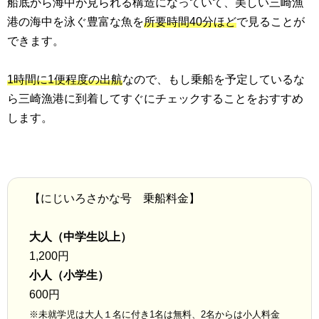
船底から海中が見られる構造になっていて、美しい三崎漁
港の海中を泳ぐ豊富な魚を
所要時間40分ほど
で見ることが
できます。
1時間に1便程度の出航
なので、もし乗船を予定しているな
ら三崎漁港に到着してすぐにチェックすることをおすすめ
します。
【にじいろさかな号 乗船料金】
大人（中学生以上）
1,200円
小人（小学生）
600円
※未就学児は大人１名に付き1名は無料、2名からは小人料金