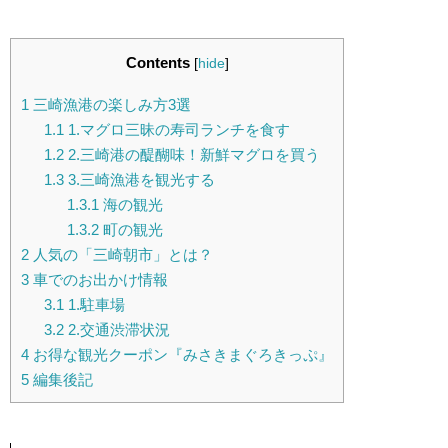
Contents
[
hide
]
1
三崎漁港の楽しみ方3選
1.1
1.マグロ三昧の寿司ランチを食す
1.2
2.三崎港の醍醐味！新鮮マグロを買う
1.3
3.三崎漁港を観光する
1.3.1
海の観光
1.3.2
町の観光
2
人気の「三崎朝市」とは？
3
車でのお出かけ情報
3.1
1.駐車場
3.2
2.交通渋滞状況
4
お得な観光クーポン『みさきまぐろきっぷ』
5
編集後記