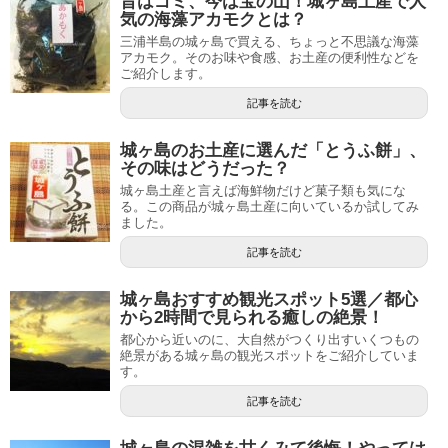
昔はゴミ、今は宝の山！城ヶ島土産で人
気の海藻アカモクとは？
三浦半島の城ヶ島で買える、ちょっと不思議な海藻
アカモク。そのお味や食感、お土産の便利性などを
ご紹介します。
記事を読む
城ヶ島のお土産に選んだ「とうふ餅」、
その味はどうだった？
城ヶ島土産と言えば海鮮物だけど菓子類も気にな
る。この商品が城ヶ島土産に向いているか試してみ
ました。
記事を読む
城ヶ島おすすめ観光スポット5選／都心
から2時間で見られる癒しの絶景！
都心から近いのに、大自然がつくり出すいくつもの
絶景がある城ヶ島の観光スポットをご紹介していま
す。
記事を読む