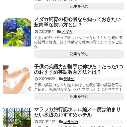
記事を読む
メダカ飼育の初心者なら知っておきたい
超簡単な飼い方とは？
2020/9/7
メダカ
メダカの飼い方って難しいんじゃない？という初心者
の疑問を解決。飼う準備から稚魚の育て方までをご紹
介。
記事を読む
子供の英語力が勝手に伸びた！たった1つ
のおすすめ英語教育方法とは？
2020/8/22
受験生
子供の英語力をムリ無く伸ばした我が家の英語教育を
ご紹介。英語が苦手なパパとママはとくに必見です！
記事を読む
マラッカ旅行記ホテル編／一度は泊まり
たい水辺のおすすめホテル
2019/11/7
マラッカ