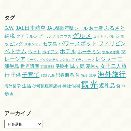
タグ
ふるさと
JAL日本航空
G.W.
JAL都道府県シール
お土産
グルメ
納税
ショ
クアラルンプール
クリスマス
コタキナバル
パワースポット
フィリピン
ッピング
セブ島
スキンケア
ベトナム
ホテル
マ
ホーチミン
ペット
ホイアン
ボルネオ島
レーシア
レジャー
三
モーベンピックホテルマクタンアイランドセブ
浦半島
城ヶ島
女子二人旅
世界遺産
受験生
夏休み
京都旅行
海外旅行
子育て
行
子供
教育
思春期
浅草
忍野八海
散歩
観光
返礼品
生活
食べ
海外留学
砂町銀座商店街
神社仏閣
歩き
アーカイブ