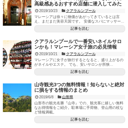
高級感あるおすすめ店舗に潜入してみた
2019/10/23
クアラルンプール
マレーシアは徐々に物価があがってきているとは言
え、まだまだ美容天国です。 安価なスパにマッサー...
記事を読む
クアラルンプールで一番安いネイルサロ
ンかも！マレーシア女子旅の必見情報
2019/10/21
クアラルンプール
マレーシアに女子が旅行するとなると、盛り上がるの
がネイルやエステ。 でも、安いサロンが所狭...
記事を読む
山寺観光3つの無料情報！知らないと絶対
に損をする情報のまとめ
2019/6/8
山形県
山形市の観光名勝『山寺』での、観光客に嬉しい無料
なお得情報をご紹介。駐車場に手荷物、登山用の杖な
ど情報満載。
記事を読む