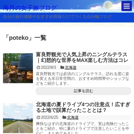
海月の女子旅ブログ
自分の旅行体験やおすすめ情報だけでつくる自分軸ブログ
「
poteko
」
一覧
富良野観光で人気上昇のニングルテラス
｜幻想的な世界をMAX楽しむ方法はコレ
2022/8/3
北海道
富良野観光では必須のニングルテラス。訪れる度に姿
を変える非日常空間の、おすすめ時間帯やショップな
どをご紹介します。
記事を読む
北海道の夏ドライブ4つの注意点！広すぎ
る土地で誤算だったこととは？
2022/6/25
北海道
爽快なはずの北海道のドライブで、実は危険だったこ
とをご紹介。特に夏のドライブで注意したいことを中
心に、まとめてみました。