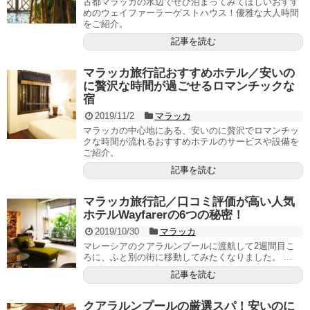
古都マラッカの水辺でぜひ泊まってみてほしいおすす
めのウェイファーラーゲストハウス！優雅な大人時間
をご紹介。
記事を読む
マラッカ旅行記おすすめホテル／安いの
に贅沢な時間が過ごせるロマンチックな
宿
2019/11/2
マラッカ
マラッカの中心地にある、安いのに贅沢でロマンチッ
クな時間が流れるおすすめホテルのサービスや設備を
ご紹介。
記事を読む
マラッカ旅行記／口コミ評価が高い人気
ホテルWayfarerの6つの秘密！
2019/10/30
マラッカ
マレーシアのクアラルンプールに渡航して2週間目こ
ろに、ふと別の街に移動してみたくなりました。 ...
記事を読む
クアラルンプールの厳選スパ！安いのに