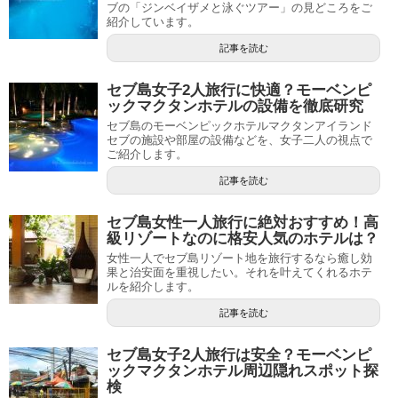
ブの「ジンベイザメと泳ぐツアー」の見どころをご
紹介しています。
記事を読む
セブ島女子2人旅行に快適？モーベンピ
ックマクタンホテルの設備を徹底研究
セブ島のモーベンピックホテルマクタンアイランド
セブの施設や部屋の設備などを、女子二人の視点で
ご紹介します。
記事を読む
セブ島女性一人旅行に絶対おすすめ！高
級リゾートなのに格安人気のホテルは？
女性一人でセブ島リゾート地を旅行するなら癒し効
果と治安面を重視したい。それを叶えてくれるホテ
ルを紹介します。
記事を読む
セブ島女子2人旅行は安全？モーベンピ
ックマクタンホテル周辺隠れスポット探
検