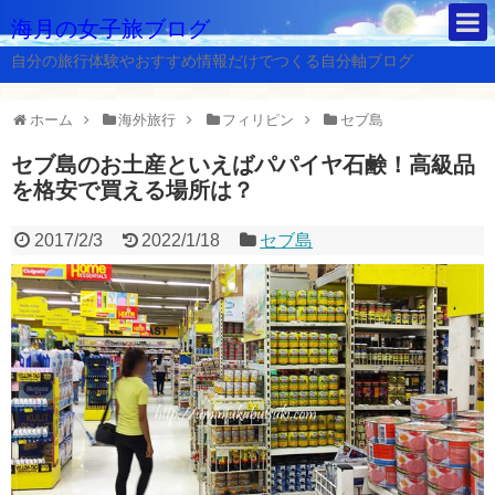
海月の女子旅ブログ
自分の旅行体験やおすすめ情報だけでつくる自分軸ブログ
ホーム
海外旅行
フィリピン
セブ島
セブ島のお土産といえばパパイヤ石鹸！高級品
を格安で買える場所は？
2017/2/3
2022/1/18
セブ島