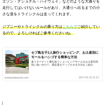
エゾン・ナショナル・ハイウェイ」などのような大通りを
走行してはいけないルールがあり、大通りへ出るまでの小
さな道をトライシクルは走ってくれます。
ジプニーやトライシクルの乗り方は
こちらで
ご紹介してい
るので、よろしければご参考くださいね。
セブ島女子2人旅行ショッピング、お土産別に
モールをハシゴする簡単な方法
違うターゲット層を狙うショッピングモールをお土産目的
別に使い分けて、満足度をアップさせる方法をご紹介。
2017-01-23 11:13
uminiukabutsuki.com