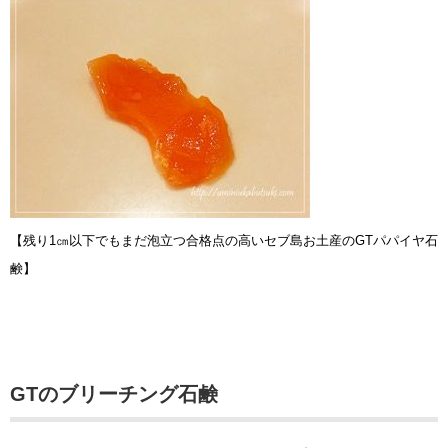
【残り1㎝以下でもまだ泡立つ合格点の高いセブ島お土産のGTパパイヤ石
鹸】
GTのブリーチング石鹸