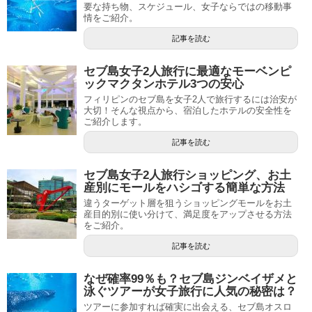
要な持ち物、スケジュール、女子ならではの移動事
情をご紹介。
記事を読む
セブ島女子2人旅行に最適なモーベンピ
ックマクタンホテル3つの安心
フィリピンのセブ島を女子2人で旅行するには治安が
大切！そんな視点から、宿泊したホテルの安全性を
ご紹介します。
記事を読む
セブ島女子2人旅行ショッピング、お土
産別にモールをハシゴする簡単な方法
違うターゲット層を狙うショッピングモールをお土
産目的別に使い分けて、満足度をアップさせる方法
をご紹介。
記事を読む
なぜ確率99％も？セブ島ジンベイザメと
泳ぐツアーが女子旅行に人気の秘密は？
ツアーに参加すれば確実に出会える、セブ島オスロ