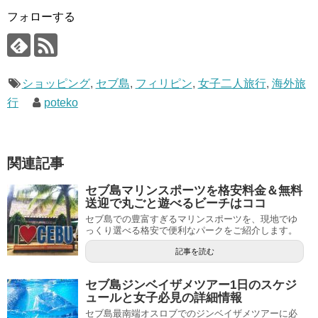
フォローする
ショッピング
,
セブ島
,
フィリピン
,
女子二人旅行
,
海外旅
行
poteko
関連記事
セブ島マリンスポーツを格安料金＆無料
送迎で丸ごと遊べるビーチはココ
セブ島での豊富すぎるマリンスポーツを、現地でゆ
っくり選べる格安で便利なパークをご紹介します。
記事を読む
セブ島ジンベイザメツアー1日のスケジ
ュールと女子必見の詳細情報
セブ島最南端オスロブでのジンベイザメツアーに必