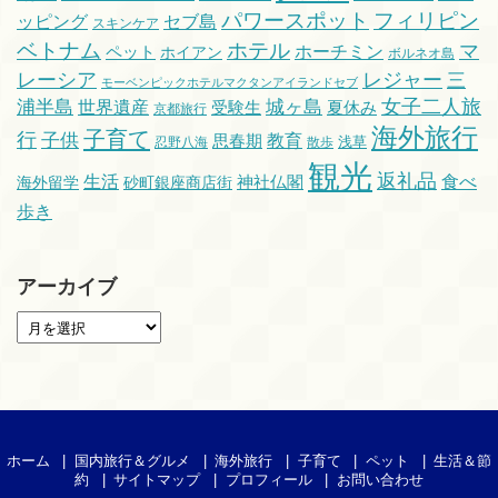
パワースポット
フィリピン
ッピング
セブ島
スキンケア
ベトナム
ホテル
マ
ホーチミン
ペット
ホイアン
ボルネオ島
レーシア
レジャー
三
モーベンピックホテルマクタンアイランドセブ
浦半島
城ヶ島
女子二人旅
世界遺産
受験生
夏休み
京都旅行
海外旅行
子育て
行
子供
教育
思春期
浅草
忍野八海
散歩
観光
返礼品
生活
食べ
海外留学
砂町銀座商店街
神社仏閣
歩き
アーカイブ
ホーム
国内旅行＆グルメ
海外旅行
子育て
ペット
生活＆節
約
サイトマップ
プロフィール
お問い合わせ