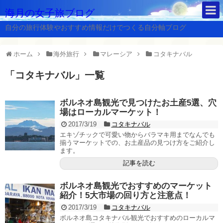
海月の女子旅ブログ
自分の旅行体験やおすすめ情報だけでつくる自分軸ブログ
ホーム
海外旅行
マレーシア
コタキナバル
「
コタキナバル
」
一覧
ボルネオ島観光で見つけたお土産5選、穴
場はローカルマーケット！
2017/3/19
コタキナバル
エキゾチックで可愛い物からバラマキ用までなんでも
揃うマーケットでの、お土産品の見つけ方をご紹介し
ます。
記事を読む
ボルネオ島観光でおすすめのマーケット
紹介！5大市場の回り方と注意点！
2017/3/19
コタキナバル
ボルネオ島コタキナバル観光でおすすめのローカルマ